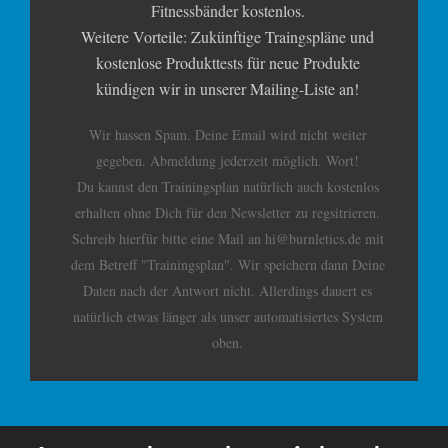
Fitnessbänder kostenlos.
Weitere Vorteile: Zukünftige Traingspläne und
kostenlose Produkttests für neue Produkte
kündigen wir in unserer Mailing-Liste an!
Wir hassen Spam. Deine Email wird nicht weiter
gegeben. Abmeldung jederzeit möglich. Wort!
Du kannst den Trainingsplan natürlich auch kostenlos
erhalten ohne Dich für den Newsletter zu regsitrieren.
Schreib hierfür bitte eine Mail an hi@burnletics.de mit
dem Betreff "Trainingsplan". Wir speichern dann Deine
Daten nach der Antwort nicht. Allerdings dauert es
natürlich etwas länger als unser automatisiertes System
oben.